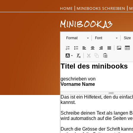
|
|
HOME
MINIBOOKS SCHREIBEN
M
MINIBOOK A3
Format
Font
Size