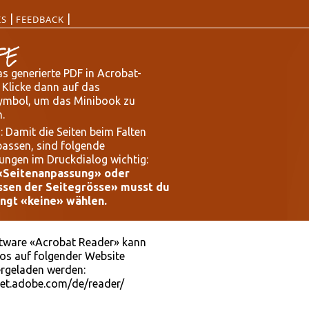
|
|
KS
FEEDBACK
FE
s generierte PDF in Acrobat-
 Klicke dann auf das
ymbol, um das Minibook zu
.
: Damit die Seiten beim Falten
assen, sind folgende
lungen im Druckdialog wichtig:
«Seitenanpassung» oder
sen der Seitegrösse» musst du
ngt «keine» wählen.
ftware «Acrobat Reader» kann
os auf folgender Website
ergeladen werden:
get.adobe.com/de/reader/