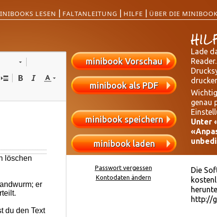
|
|
|
INIBOOKS LESEN
FALTANLEITUNG
HILFE
ÜBER DIE MINIBOO
HIL
Lade da
minibook Vorschau
Reader.
Drucks
drucken
minibook als PDF
Wichtig
genau p
Einstel
minibook speichern
Unter 
«Anpas
unbedi
minibook laden
Passwort vergessen
Die So
Kontodaten ändern
kostenl
herunt
http://